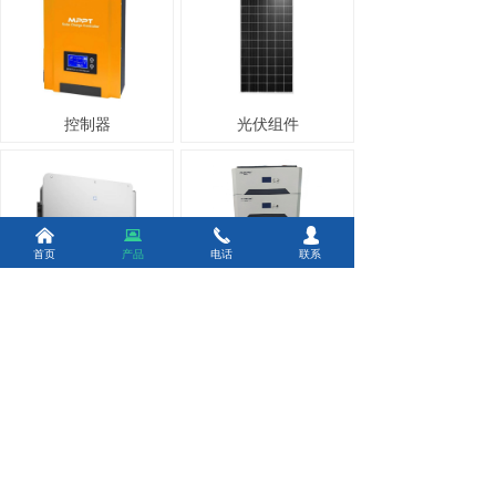
控制器
光伏组件
낀
뀵
끅
넙
首页
产品
电话
联系
光伏逆变器
储能电池
上一页
1
/
1
下一页
版权所有：
成都光帆科技有限公司
蜀ICP备14000004号-1